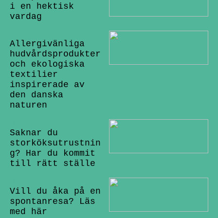
i en hektisk
vardag
19/07/2022
Allergivänliga
hudvårdsprodukter
och ekologiska
textilier
inspirerade av
den danska
naturen
15/07/2022
Saknar du
storköksutrustnin
g? Har du kommit
till rätt ställe
14/06/2022
Vill du åka på en
spontanresa? Läs
med här