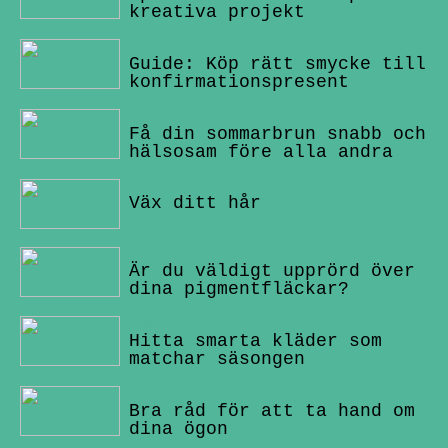
kreativa projekt
24/02/2022
Guide: Köp rätt smycke till
konfirmationspresent
21/02/2022
Få din sommarbrun snabb och
hälsosam före alla andra
20/02/2022
Väx ditt hår
24/01/2022
Är du väldigt upprörd över
dina pigmentfläckar?
18/01/2022
Hitta smarta kläder som
matchar säsongen
16/01/2022
Bra råd för att ta hand om
dina ögon