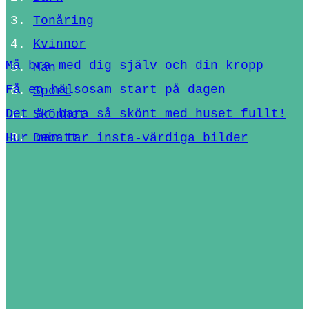
Tonåring
Kvinnor
Må bra med dig själv och din kropp
Män
Få en hälsosam start på dagen
Sport
Det är bara så skönt med huset fullt!
Skönhet
Hur man tar insta-värdiga bilder
Debatt