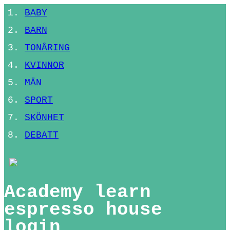
BABY
BARN
TONÅRING
KVINNOR
MÄN
SPORT
SKÖNHET
DEBATT
Academy learn
espresso house
login