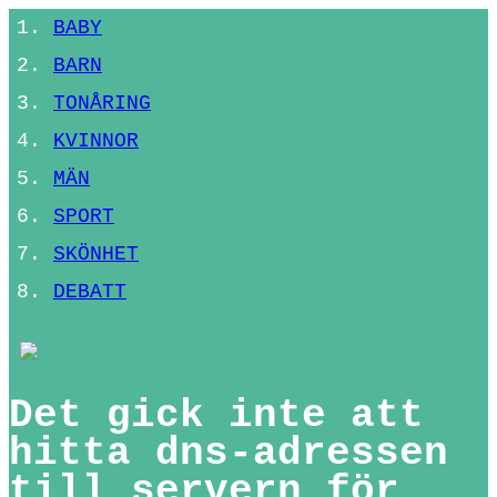
BABY
BARN
TONÅRING
KVINNOR
MÄN
SPORT
SKÖNHET
DEBATT
Det gick inte att
hitta dns-adressen
till servern för