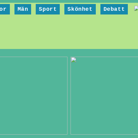
or
Män
Sport
Skönhet
Debatt