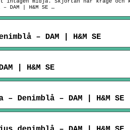
tt intagen midja. Skjortan har krage och 
å – DAM | H&M SE …
enimblå – DAM | H&M SE
DAM | H&M SE
a – Denimblå – DAM | H&M SE
jus denimblå – DAM | H&M SE