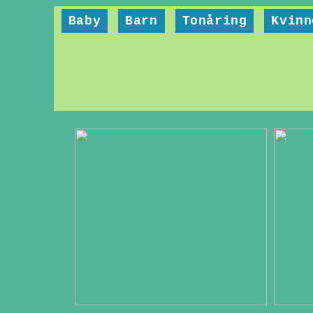
Baby
Barn
Tonåring
Kvinn