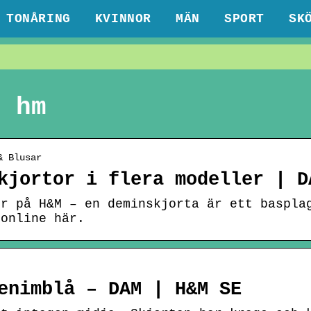
TONÅRING
KVINNOR
MÄN
SPORT
SK
m hm
& Blusar
kjortor i flera modeller | D
or på H&M – en deminskjorta är ett baspla
 online här.
enimblå – DAM | H&M SE